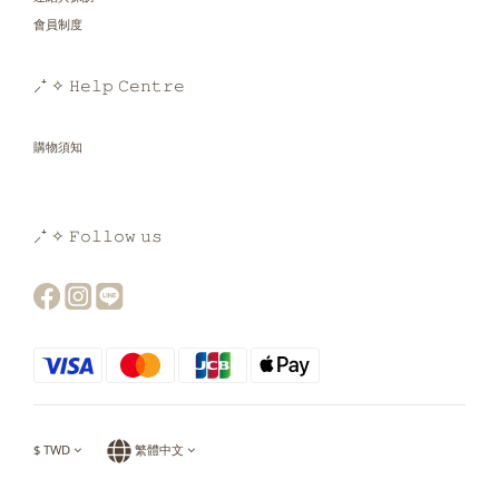
會員制度
⸝⁺ ✧ 𝙷𝚎𝚕𝚙 𝙲𝚎𝚗𝚝𝚛𝚎
購物須知
⸝⁺ ✧ 𝙵𝚘𝚕𝚕𝚘𝚠 𝚞𝚜
$
TWD
繁體中文