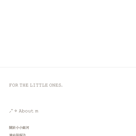
𝙵𝙾𝚁 𝚃𝙷𝙴 𝙻𝙸𝚃𝚃𝙻𝙴 𝙾𝙽𝙴𝚂.
⸝⁺ ✧ 𝙰𝚋𝚘𝚞𝚝 𝚖
關於小小銀河
連結與探訪