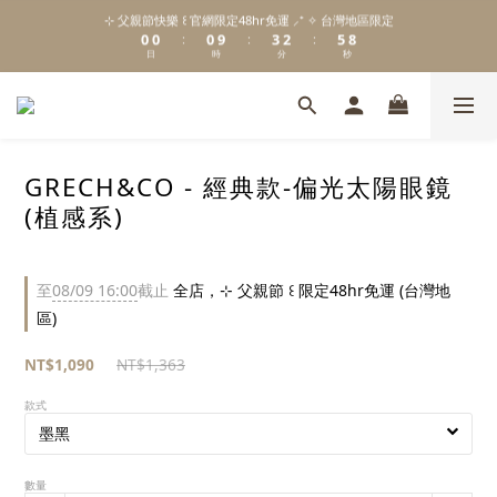
1
1
1
4
3
6
9
⊹ 父親節快樂 ꒰ 官網限定48hr免運 ⸝⁺ ✧ 台灣地區限定
\ Welcome to 𝙻𝚒𝚝𝚝𝚕𝚎 𝙼𝚒𝚕𝚔𝚢 𝚆𝚊𝚢  ✨ For the Little Ones. /
0
0
0
9
3
2
5
8
:
:
:
日
時
分
秒
8
2
1
4
7
7
1
0
3
6
6
0
2
5
新註冊會員贈 $𝟷𝟶𝟶 購物金✨新客首單輸碼「𝙽𝙴𝚆𝟸𝟶𝟸𝟼」享 𝟿 折優惠
5
1
4
4
0
3
3
2
GRECH&CO - 經典款-偏光太陽眼鏡
2
1
\ Welcome to 𝙻𝚒𝚝𝚝𝚕𝚎 𝙼𝚒𝚕𝚔𝚢 𝚆𝚊𝚢  ✨ For the Little Ones. /
1
0
(植感系)
0
至
08/09 16:00
截止
全店，⊹ 父親節 ꒰ 限定48hr免運 (台灣地
區)
NT$1,090
NT$1,363
款式
數量