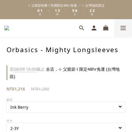
1
2
2
4
6
7
3
3
⊹ 父親節快樂 ꒰ 官網限定48hr免運 ⸝⁺ ✧ 台灣地區限定
\ Welcome to 𝙻𝚒𝚝𝚝𝚕𝚎 𝙼𝚒𝚕𝚔𝚢 𝚆𝚊𝚢  ✨ For the Little Ones. /
0
1
1
3
5
6
2
2
:
:
:
日
時
分
秒
0
0
2
4
5
1
1
1
3
4
0
0
0
2
3
新註冊會員贈 $𝟷𝟶𝟶 購物金✨新客首單輸碼「𝙽𝙴𝚆𝟸𝟶𝟸𝟼」享 𝟿 折優惠
1
2
0
1
0
Orbasics - Mighty Longsleeves
\ Welcome to 𝙻𝚒𝚝𝚝𝚕𝚎 𝙼𝚒𝚕𝚔𝚢 𝚆𝚊𝚢  ✨ For the Little Ones. /
至
08/09 16:00
截止
全店，⊹ 父親節 ꒰ 限定48hr免運 (台灣地
區)
NT$1,216
NT$1,280
款式
尺寸