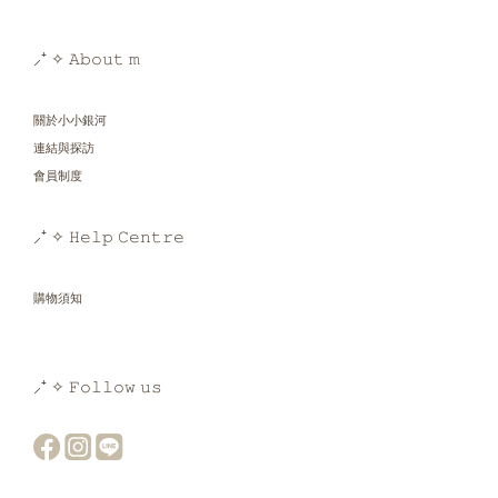
⸝⁺ ✧ 𝙰𝚋𝚘𝚞𝚝 𝚖
關於小小銀河
連結與探訪
會員制度
⸝⁺ ✧ 𝙷𝚎𝚕𝚙 𝙲𝚎𝚗𝚝𝚛𝚎
購物須知
⸝⁺ ✧ 𝙵𝚘𝚕𝚕𝚘𝚠 𝚞𝚜