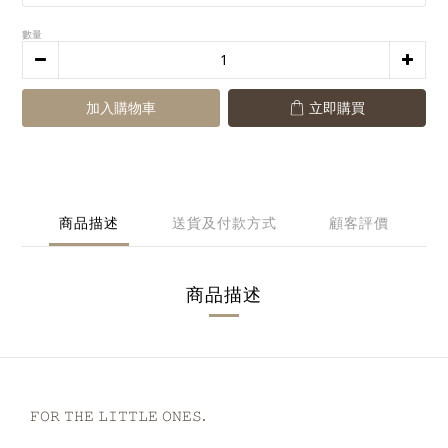
數量
加入購物車
立即購買
商品描述
送貨及付款方式
顧客評價
商品描述
𝙵𝙾𝚁 𝚃𝙷𝙴 𝙻𝙸𝚃𝚃𝙻𝙴 𝙾𝙽𝙴𝚂.