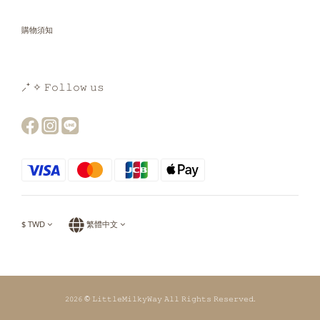
購物須知
⸝⁺ ✧ 𝙵𝚘𝚕𝚕𝚘𝚠 𝚞𝚜
$
TWD
繁體中文
𝟸𝟶𝟸𝟼 © 𝙻𝚒𝚝𝚝𝚕𝚎𝙼𝚒𝚕𝚔𝚢𝚆𝚊𝚢 𝙰𝚕𝚕 𝚁𝚒𝚐𝚑𝚝𝚜 𝚁𝚎𝚜𝚎𝚛𝚟𝚎𝚍.