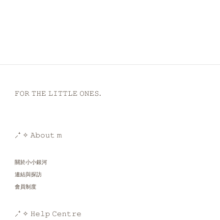
𝙵𝙾𝚁 𝚃𝙷𝙴 𝙻𝙸𝚃𝚃𝙻𝙴 𝙾𝙽𝙴𝚂.
⸝⁺ ✧ 𝙰𝚋𝚘𝚞𝚝 𝚖
關於小小銀河
連結與探訪
會員制度
⸝⁺ ✧ 𝙷𝚎𝚕𝚙 𝙲𝚎𝚗𝚝𝚛𝚎