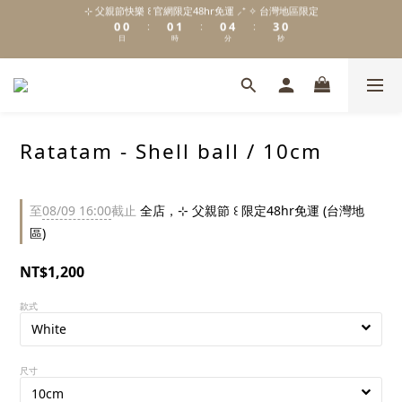
1
1
1
2
1
5
4
1
⊹ 父親節快樂 ꒰ 官網限定48hr免運 ⸝⁺ ✧ 台灣地區限定
0
0
0
1
0
4
3
0
:
:
:
\ Welcome to 𝙻𝚒𝚝𝚝𝚕𝚎 𝙼𝚒𝚕𝚔𝚢 𝚆𝚊𝚢  ✨ For the Little Ones. /
日
時
分
秒
0
3
2
2
1
1
0
新註冊會員贈 $𝟷𝟶𝟶 購物金✨新客首單輸碼「𝙽𝙴𝚆𝟸𝟶𝟸𝟼」享 𝟿 折優惠
0
\ Welcome to 𝙻𝚒𝚝𝚝𝚕𝚎 𝙼𝚒𝚕𝚔𝚢 𝚆𝚊𝚢  ✨ For the Little Ones. /
Ratatam - Shell ball / 10cm
至
08/09 16:00
截止
全店，⊹ 父親節 ꒰ 限定48hr免運 (台灣地
區)
NT$1,200
款式
尺寸