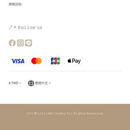
購物須知
⸝⁺ ✧ 𝙵𝚘𝚕𝚕𝚘𝚠 𝚞𝚜
$
TWD
繁體中文
𝟸𝟶𝟸𝟼 © 𝙻𝚒𝚝𝚝𝚕𝚎𝙼𝚒𝚕𝚔𝚢𝚆𝚊𝚢 𝙰𝚕𝚕 𝚁𝚒𝚐𝚑𝚝𝚜 𝚁𝚎𝚜𝚎𝚛𝚟𝚎𝚍.