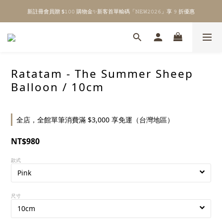
新註冊會員贈 $𝟷𝟶𝟶 購物金✨新客首單輸碼「𝙽𝙴𝚆𝟸𝟶𝟸𝟼」享 𝟿 折優惠
\ Welcome to 𝙻𝚒𝚝𝚝𝚕𝚎 𝙼𝚒𝚕𝚔𝚢 𝚆𝚊𝚢  ✨ For the Little Ones. /
全館單筆消費滿 $𝟹𝟶𝟶𝟶 即享免運 ⸝⁺ ✧ 台灣地區限定
\ Welcome to 𝙻𝚒𝚝𝚝𝚕𝚎 𝙼𝚒𝚕𝚔𝚢 𝚆𝚊𝚢  ✨ For the Little Ones. /
Ratatam - The Summer Sheep
Balloon / 10cm
全店，全館單筆消費滿 $3,000 享免運（台灣地區）
NT$980
款式
尺寸