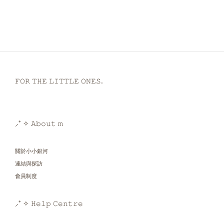
𝙵𝙾𝚁 𝚃𝙷𝙴 𝙻𝙸𝚃𝚃𝙻𝙴 𝙾𝙽𝙴𝚂.
⸝⁺ ✧ 𝙰𝚋𝚘𝚞𝚝 𝚖
關於小小銀河
連結與探訪
會員制度
⸝⁺ ✧ 𝙷𝚎𝚕𝚙 𝙲𝚎𝚗𝚝𝚛𝚎