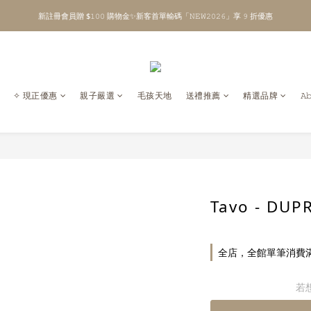
新註冊會員贈 $𝟷𝟶𝟶 購物金✨新客首單輸碼「𝙽𝙴𝚆𝟸𝟶𝟸𝟼」享 𝟿 折優惠
\ Welcome to 𝙻𝚒𝚝𝚝𝚕𝚎 𝙼𝚒𝚕𝚔𝚢 𝚆𝚊𝚢  ✨ For the Little Ones. /
全館單筆消費滿 $𝟹𝟶𝟶𝟶 即享免運 ⸝⁺ ✧ 台灣地區限定
\ Welcome to 𝙻𝚒𝚝𝚝𝚕𝚎 𝙼𝚒𝚕𝚔𝚢 𝚆𝚊𝚢  ✨ For the Little Ones. /
✧ 現正優惠
親子嚴選
毛孩天地
送禮推薦
精選品牌
𝙰
Tavo - DUP
全店，全館單筆消費滿 
若