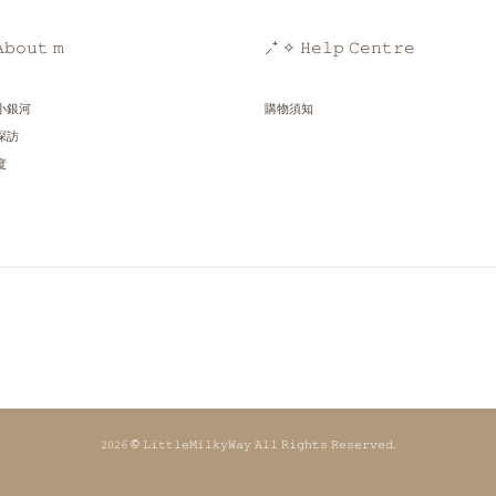
𝚋𝚘𝚞𝚝 𝚖
⸝⁺ ✧ 𝙷𝚎𝚕𝚙 𝙲𝚎𝚗𝚝𝚛𝚎
小銀河
購物須知
探訪
度
𝟸𝟶𝟸𝟼 © 𝙻𝚒𝚝𝚝𝚕𝚎𝙼𝚒𝚕𝚔𝚢𝚆𝚊𝚢 𝙰𝚕𝚕 𝚁𝚒𝚐𝚑𝚝𝚜 𝚁𝚎𝚜𝚎𝚛𝚟𝚎𝚍.