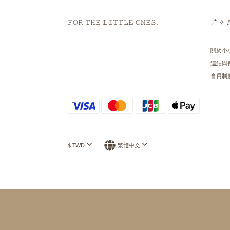
𝙵𝙾𝚁 𝚃𝙷𝙴 𝙻𝙸𝚃𝚃𝙻𝙴 𝙾𝙽𝙴𝚂.
⸝⁺ ✧ 𝙰
關於小
連結與
會員制
$
TWD
繁體中文