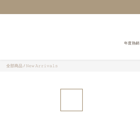
年度熱銷
全部商品
/
𝙽𝚎𝚠 𝙰𝚛𝚛𝚒𝚟𝚊𝚕𝚜