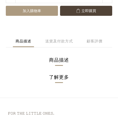
加入購物車
立即購買
商品描述
送貨及付款方式
顧客評價
商品描述
了解更多
𝙵𝙾𝚁 𝚃𝙷𝙴 𝙻𝙸𝚃𝚃𝙻𝙴 𝙾𝙽𝙴𝚂.