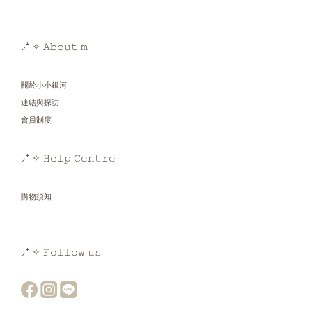
⸝⁺ ✧ 𝙰𝚋𝚘𝚞𝚝 𝚖
關於小小銀河
連結與探訪
會員制度
⸝⁺ ✧ 𝙷𝚎𝚕𝚙 𝙲𝚎𝚗𝚝𝚛𝚎
購物須知
⸝⁺ ✧ 𝙵𝚘𝚕𝚕𝚘𝚠 𝚞𝚜