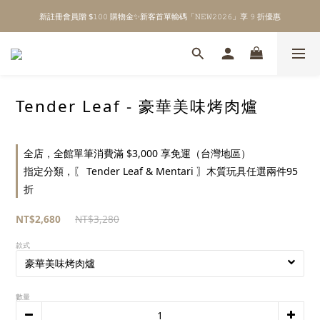
新註冊會員贈 $𝟷𝟶𝟶 購物金✨新客首單輸碼「𝙽𝙴𝚆𝟸𝟶𝟸𝟼」享 𝟿 折優惠
\ Welcome to 𝙻𝚒𝚝𝚝𝚕𝚎 𝙼𝚒𝚕𝚔𝚢 𝚆𝚊𝚢  ✨ For the Little Ones. /
全館單筆消費滿 $𝟹𝟶𝟶𝟶 即享免運 ⸝⁺ ✧ 台灣地區限定
\ Welcome to 𝙻𝚒𝚝𝚝𝚕𝚎 𝙼𝚒𝚕𝚔𝚢 𝚆𝚊𝚢  ✨ For the Little Ones. /
Tender Leaf - 豪華美味烤肉爐
全店，全館單筆消費滿 $3,000 享免運（台灣地區）
指定分類，〖 Tender Leaf & Mentari 〗木質玩具任選兩件95
折
NT$2,680
NT$3,280
款式
數量