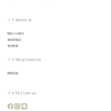
⸝⁺ ✧ 𝙰𝚋𝚘𝚞𝚝 𝚖
關於小小銀河
連結與探訪
會員制度
⸝⁺ ✧ 𝙷𝚎𝚕𝚙 𝙲𝚎𝚗𝚝𝚛𝚎
購物須知
⸝⁺ ✧ 𝙵𝚘𝚕𝚕𝚘𝚠 𝚞𝚜