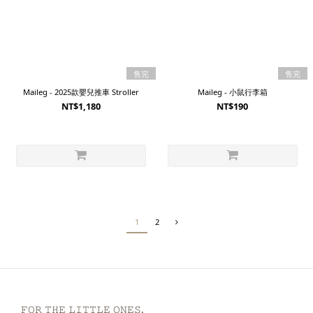
售完
售完
Maileg - 2025款嬰兒推車 Stroller
Maileg - 小鼠行李箱
NT$1,180
NT$190
1
2
𝙵𝙾𝚁 𝚃𝙷𝙴 𝙻𝙸𝚃𝚃𝙻𝙴 𝙾𝙽𝙴𝚂.