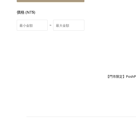
價格 (NT$)
~
【門市限定】PoshPa