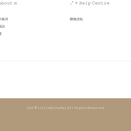
𝚋𝚘𝚞𝚝 𝚖
⸝⁺ ✧ 𝙷𝚎𝚕𝚙 𝙲𝚎𝚗𝚝𝚛𝚎
小銀河
購物須知
探訪
度
𝟸𝟶𝟸𝟼 © 𝙻𝚒𝚝𝚝𝚕𝚎𝙼𝚒𝚕𝚔𝚢𝚆𝚊𝚢 𝙰𝚕𝚕 𝚁𝚒𝚐𝚑𝚝𝚜 𝚁𝚎𝚜𝚎𝚛𝚟𝚎𝚍.