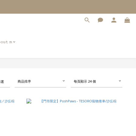
𝚘𝚞𝚝 𝚖
商品排序
每頁顯示 24 個
篩選