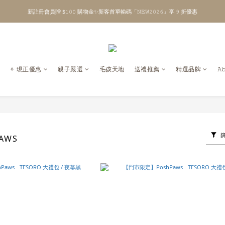
新註冊會員贈 $𝟷𝟶𝟶 購物金✨新客首單輸碼「𝙽𝙴𝚆𝟸𝟶𝟸𝟼」享 𝟿 折優惠
\ Welcome to 𝙻𝚒𝚝𝚝𝚕𝚎 𝙼𝚒𝚕𝚔𝚢 𝚆𝚊𝚢  ✨ For the Little Ones. /
全館單筆消費滿 $𝟹𝟶𝟶𝟶 即享免運 ⸝⁺ ✧ 台灣地區限定
\ Welcome to 𝙻𝚒𝚝𝚝𝚕𝚎 𝙼𝚒𝚕𝚔𝚢 𝚆𝚊𝚢  ✨ For the Little Ones. /
✧ 現正優惠
親子嚴選
毛孩天地
送禮推薦
精選品牌
𝙰
AWS