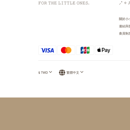
𝙵𝙾𝚁 𝚃𝙷𝙴 𝙻𝙸𝚃𝚃𝙻𝙴 𝙾𝙽𝙴𝚂.
⸝⁺ ✧ 𝙰
關於小
連結與
會員制
$
TWD
繁體中文