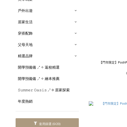
戶外出遊
居家生活
穿搭配飾
父母天地
精選品牌
【門市限定】PoshPa
開學預備備 ⸝⁺ ✧ 返校精選
開學預備備 ⸝⁺ ✧ 繪本推薦
𝚂𝚞𝚖𝚖𝚎𝚛 𝙾𝚊𝚜𝚒𝚜 ⸝⁺ ✧ 居家探索
年度熱銷
套用篩選
(0/20)