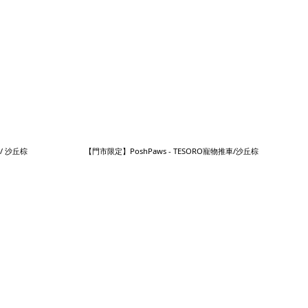
 / 沙丘棕
【門市限定】PoshPaws - TESORO寵物推車/沙丘棕